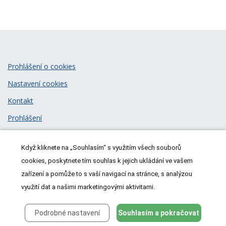
Prohlášení o cookies
Nastavení cookies
Kontakt
Prohlášení
Zásady zpracování osobních údajů
Když kliknete na „Souhlasím“ s využitím všech souborů
© 2026
MeDitorial
| ISSN 1805-3408
cookies, poskytnete tím souhlas k jejich ukládání ve vašem
zařízení a pomůže to s vaší navigací na stránce, s analýzou
využití dat a našimi marketingovými aktivitami.
Podrobné nastavení
Souhlasím a pokračovat