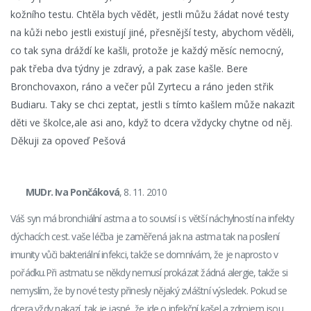
kožního testu. Chtěla bych vědět, jestli můžu žádat nové testy
na kůži nebo jestli existují jiné, přesnější testy, abychom věděli,
co tak syna dráždí ke kašli, protože je každý měsíc nemocný,
pak třeba dva týdny je zdravý, a pak zase kašle. Bere
Bronchovaxon, ráno a večer půl Zyrtecu a ráno jeden střik
Budiaru. Taky se chci zeptat, jestli s tímto kašlem může nakazit
děti ve školce,ale asi ano, když to dcera vždycky chytne od něj.
Děkuji za opoveď Pešová
MUDr. Iva Pončáková
, 8. 11. 2010
Váš syn má bronchiální astma a to souvisí i s větší náchylností na infekty
dýchacích cest. vaše léčba je zaměřená jak na astma tak na posílení
imunity vůči bakteriální infekci, takže se domnívám, že je naprosto v
pořádku.Při astmatu se někdy nemusí prokázat žádná alergie, takže si
nemyslím, že by nové testy přinesly nějaký zvláštní výsledek. Pokud se
dcera vždy nakazí, tak je jasné, že jde o infekční kašel a zdrojem jsou