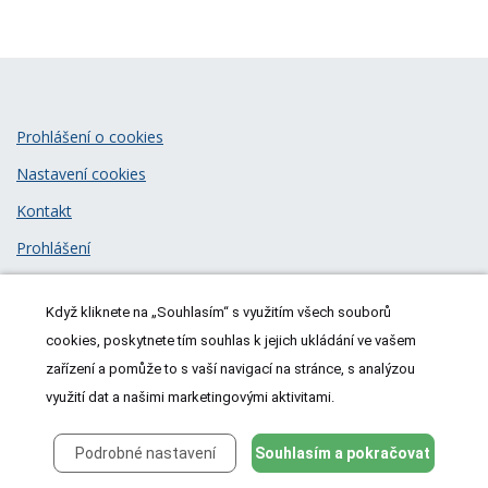
Prohlášení o cookies
Nastavení cookies
Kontakt
Prohlášení
Zásady zpracování osobních údajů
Když kliknete na „Souhlasím“ s využitím všech souborů
© 2026
MeDitorial
| ISSN 1805-3408
cookies, poskytnete tím souhlas k jejich ukládání ve vašem
zařízení a pomůže to s vaší navigací na stránce, s analýzou
využití dat a našimi marketingovými aktivitami.
Podrobné nastavení
Souhlasím a pokračovat