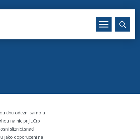
dvou dnu odezni samo a
ou na nic prijit.Crp
sni sliznici,snad
eku jako doporuceni na