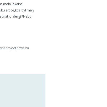
m mela lokalne
uku srdce,kde byl maly
jednat o alergii?Nebo
vně projevit právě na