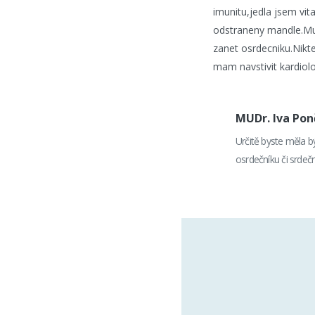
imunitu,jedla jsem vi
odstraneny mandle.Muj
zanet osrdecniku.Nikte
mam navstivit kardiol
MUDr. Iva Po
Určitě byste měla b
osrdečníku či srdeč