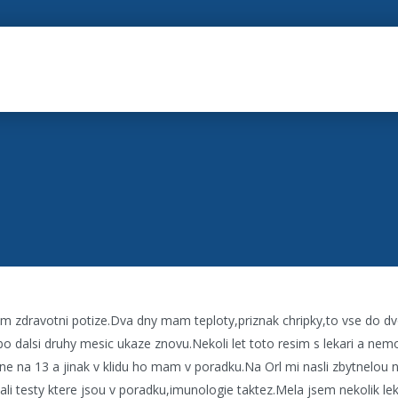
m zdravotni potize.Dva dny mam teploty,priznak chripky,to vse do 
o dalsi druhy mesic ukaze znovu.Nekoli let toto resim s lekari a nemoh
e na 13 a jinak v klidu ho mam v poradku.Na Orl mi nasli zbytnelou no
lali testy ktere jsou v poradku,imunologie taktez.Mela jsem nekolik l