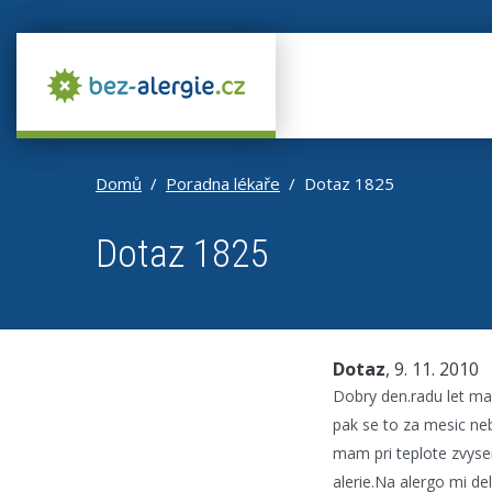
Domů
Poradna lékaře
Dotaz 1825
Dotaz 1825
Dotaz
, 9. 11. 2010
Dobry den.radu let ma
pak se to za mesic neb
mam pri teplote zvysen
alerie.Na alergo mi de