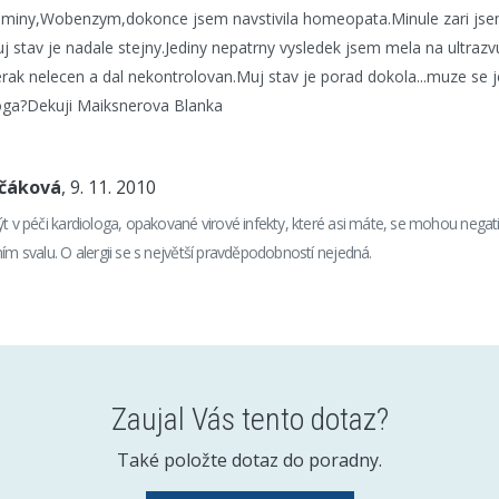
taminy,Wobenzym,dokonce jsem navstivila homeopata.Minule zari jse
 stav je nadale stejny.Jediny nepatrny vysledek jsem mela na ultrazv
rak nelecen a dal nekontrolovan.Muj stav je porad dokola...muze se 
oga?Dekuji Maiksnerova Blanka
nčáková
, 9. 11. 2010
ýt v péči kardiologa, opakované virové infekty, které asi máte, se mohou negati
ním svalu. O alergii se s největší pravděpodobností nejedná.
Zaujal Vás tento dotaz?
Také položte dotaz do poradny.