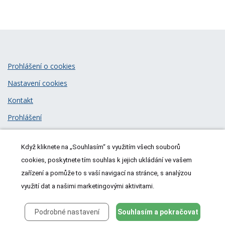
Prohlášení o cookies
Nastavení cookies
Kontakt
Prohlášení
Zásady zpracování osobních údajů
Když kliknete na „Souhlasím“ s využitím všech souborů
© 2026
MeDitorial
| ISSN 1805-3408
cookies, poskytnete tím souhlas k jejich ukládání ve vašem
zařízení a pomůže to s vaší navigací na stránce, s analýzou
využití dat a našimi marketingovými aktivitami.
Podrobné nastavení
Souhlasím a pokračovat