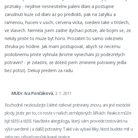
priznaky - nejdrive nesnesitelne paleni dlani a postupne
zarudnuti kuze od dlani az po predlokti, pak na zatylku a
ramenou, huceni v usich, cervena vicka, svedeni take v trislech,
ve vlasech. Nemela jsem zadne dychaci potize, ale bojim se, ze
nekdy priste to muze byt horsi. Prozatim to samo odeznelo
zhruba po hodine. Jak mam postupovat, abych se necemu
podobnemu priste vyhnula (krome vynechani jiz podezrelych
potravin? - je zvlastni, ze doted jsem zminene potraviny jedla
bez potizi). Dekuji predem za radu.
MUDr. Iva Pončáková
, 3. 1. 2011
Rozhodně nezkoušejte žádné rizikové potraviny znovu, ani jiné exotické
plody. Jezte jen to, co roste v našich zeměpisných šířkách. Reakce může
být těžší a těžší. Navštivte alergologa, který vám provede testování na
výše uvedené ( a další) potraviny. Také vás vybaví léky, které budete mít u
sebe pro případ neočekávané reakce.