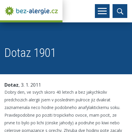
Dotaz 1901
Dotaz
, 3. 1. 2011
Dobry den, ve svych skoro 40 letech a bez jakychkoliv
predchozich alergii jsem v poslednim pulroce jiz dvakrat
zaznamenala neco hodne podobneho anafylaktickemu soku.
Pravdepodobne po poziti tropickeho ovoce, mam pocit, ze
prvne to bylo po lichi (cinske jahody) a podruhe po kiwi nebo
celerove pomazance s orechy. Zhruba dve hodiny pote zacaly