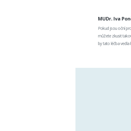
MUDr. Iva Po
Pokud jsou oční pro
můžete zkusit takov
by tato léčba vedla