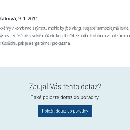
nčáková
, 9. 1. 2011
blémy v kombinaci s rýmou, mohlo by jít o alergii. Nejlepší samozřejmě bude, k
ý test - v lékárně si volně můžete koupit někteé antihistminikum v tabletách na
 k úspěchu, pak je alergie téměř prokázaná.
Zaujal Vás tento dotaz?
Také položte dotaz do poradny.
Položit dotaz do poradny