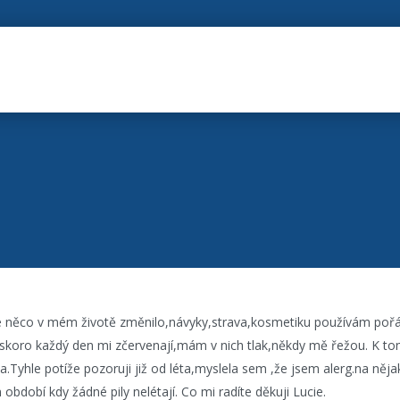
se něco v mém životě změnilo,návyky,strava,kosmetiku používám poř
e skoro každý den mi zčervenají,mám v nich tlak,někdy mě řežou. K t
.Tyhle potíže pozoruji již od léta,myslela sem ,že jsem alerg.na nějak
 období kdy žádné pily nelétají. Co mi radíte děkuji Lucie.