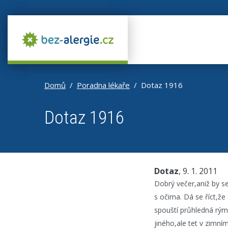
Domů
Poradna lékaře
Dotaz 1916
Dotaz 1916
Dotaz
, 9. 1. 2011
Dobrý večer,aniž by 
s očima. Dá se říct,ž
spouští průhledná rýma
jiného,ale tet v zimním