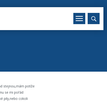
ád stejnou,mám potíže
omu se mi pořád
é pily,nebo cokoli