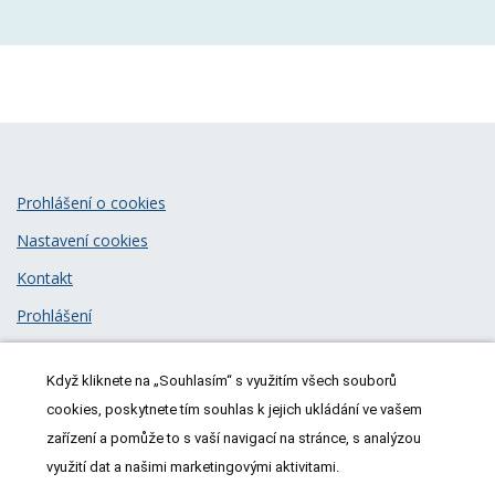
Prohlášení o cookies
Nastavení cookies
Kontakt
Prohlášení
Zásady zpracování osobních údajů
Když kliknete na „Souhlasím“ s využitím všech souborů
© 2026
MeDitorial
| ISSN 1805-3408
cookies, poskytnete tím souhlas k jejich ukládání ve vašem
zařízení a pomůže to s vaší navigací na stránce, s analýzou
využití dat a našimi marketingovými aktivitami.