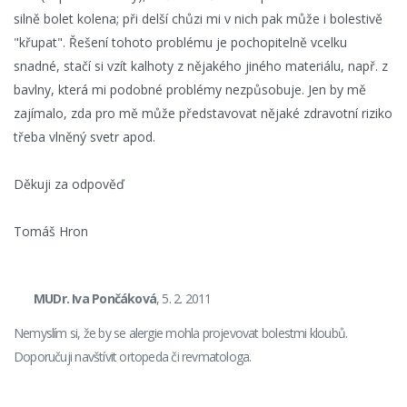
silně bolet kolena; při delší chůzi mi v nich pak může i bolestivě
"křupat". Řešení tohoto problému je pochopitelně vcelku
snadné, stačí si vzít kalhoty z nějakého jiného materiálu, např. z
bavlny, která mi podobné problémy nezpůsobuje. Jen by mě
zajímalo, zda pro mě může představovat nějaké zdravotní riziko
třeba vlněný svetr apod.
Děkuji za odpověď
Tomáš Hron
MUDr. Iva Pončáková
, 5. 2. 2011
Nemyslím si, že by se alergie mohla projevovat bolestmi kloubů.
Doporučuji navštívit ortopeda či revmatologa.