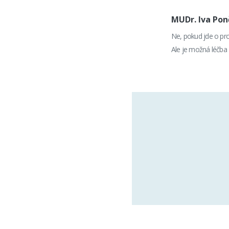
MUDr. Iva Po
Ne, pokud jde o pro
Ale je možná léčba -