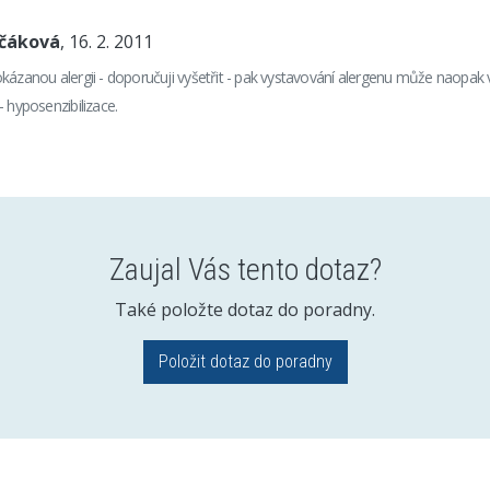
nčáková
, 16. 2. 2011
kázanou alergii - doporučuji vyšetřit - pak vystavování alergenu může naopak vé
 hyposenzibilizace.
Zaujal Vás tento dotaz?
Také položte dotaz do poradny.
Položit dotaz do poradny