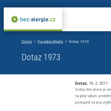
Domů
Poradna lékaře
Dotaz 1973
Dotaz 1973
Dotaz
, 16. 2. 2011
Dobrý den,dcera je ast
na plný výkon. problém 
postupně na psa zvykl