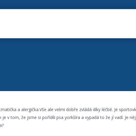
matička a alergička.Vše ale velmi dobře zvládá díky léčbě. Je sporto
je v tom, že jsme si pořídili psa yorkšíra a vypadá to že jí vadí. Je ně
a?