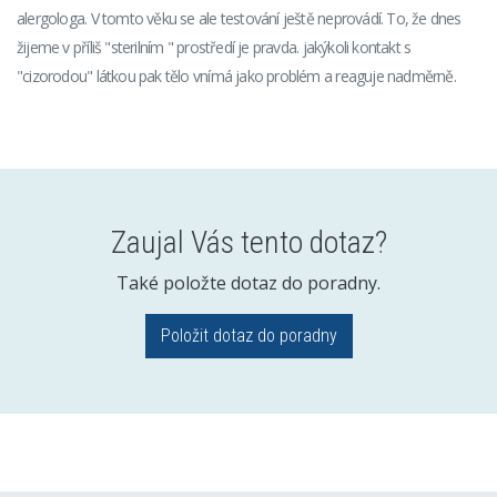
alergologa. V tomto věku se ale testování ještě neprovádí. To, že dnes
žijeme v příliš "sterilním " prostředí je pravda. jakýkoli kontakt s
"cizorodou" látkou pak tělo vnímá jako problém a reaguje nadměrně.
Zaujal Vás tento dotaz?
Také položte dotaz do poradny.
Položit dotaz do poradny