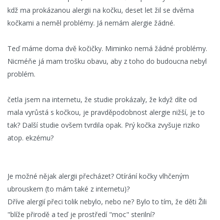
kdž ma prokázanou alergii na kočku, deset let žil se dvěma
kočkami a neměl problémy. Já nemám alergie žádné.
Teď máme doma dvě kočičky. Miminko nemá žádné problémy.
Nicméňe já mam trošku obavu, aby z toho do budoucna nebyl
problém.
četla jsem na internetu, že studie prokázaly, že když díte od
mala vyrůstá s kočkou, je pravděpodobnost alergie nižší, je to
tak? Další studie ovšem tvrdila opak. Prý kočka zvyšuje riziko
atop. ekzému?
Je možné nějak alergii přecházet? Otírání kočky vlhčeným
ubrouskem (to mám také z internetu)?
Dříve alergií přeci tolik nebylo, nebo ne? Bylo to tím, že děti Žili
"blíže přirodě a teď je prostředí "moc" sterilní?