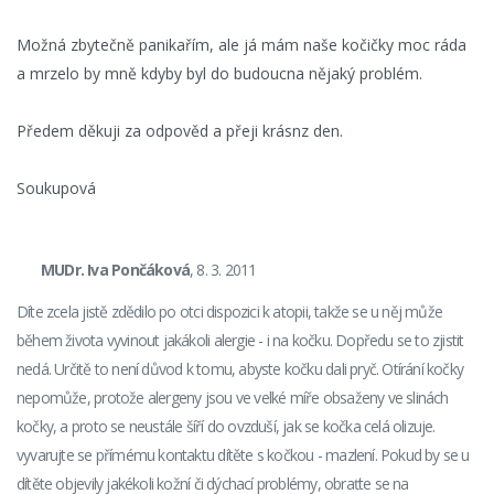
Možná zbytečně panikařím, ale já mám naše kočičky moc ráda
a mrzelo by mně kdyby byl do budoucna nějaký problém.
Předem děkuji za odpověd a přeji krásnz den.
Soukupová
MUDr. Iva Pončáková
, 8. 3. 2011
Díte zcela jistě zdědilo po otci dispozici k atopii, takže se u něj může
během života vyvinout jakákoli alergie - i na kočku. Dopředu se to zjistit
nedá. Určitě to není důvod k tomu, abyste kočku dali pryč. Otírání kočky
nepomůže, protože alergeny jsou ve velké míře obsaženy ve slinách
kočky, a proto se neustále šíří do ovzduší, jak se kočka celá olizuje.
vyvarujte se přímému kontaktu dítěte s kočkou - mazlení. Pokud by se u
dítěte objevily jakékoli kožní či dýchací problémy, obraťte se na