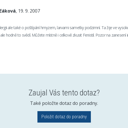
nčáková
, 19. 9. 2007
ergii ale také o poštípání hmyzem, larvami sametky podzimní. Ta žije ve vysoké
le hodně to svědí. Můžete místně i celkově zkusit Fenistil. Pozor na zanesení i
Zaujal Vás tento dotaz?
Také položte dotaz do poradny.
Položit dotaz do poradny