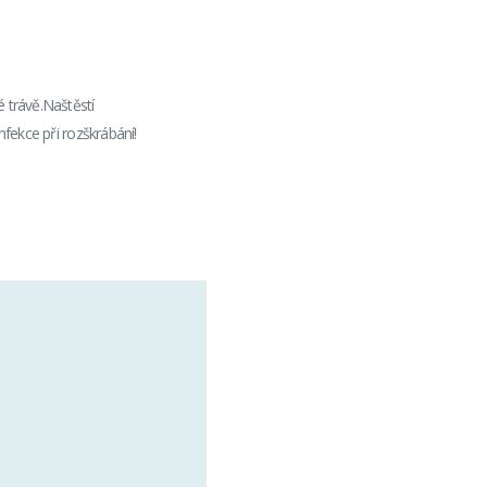
 trávě.Naštěstí
nfekce při rozškrábání!