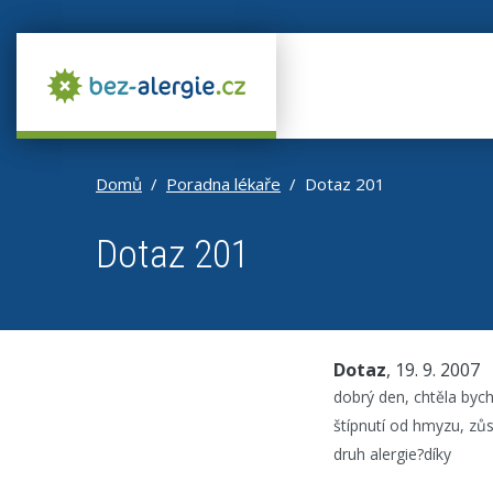
Domů
Poradna lékaře
Dotaz 201
Dotaz 201
Dotaz
, 19. 9. 2007
dobrý den, chtěla bych
štípnutí od hmyzu, zůs
druh alergie?díky