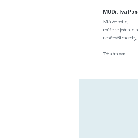
MUDr. Iva Po
Milá Veroniko,
může se jednat o al
nepřenáší choroby, a
Zdravím van