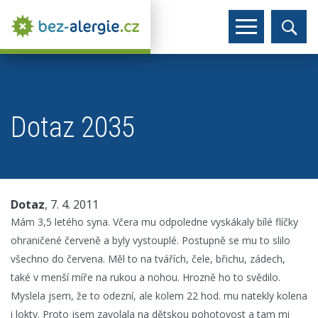
Dotaz 2035
Dotaz
, 7. 4. 2011
Mám 3,5 letého syna. Včera mu odpoledne vyskákaly bílé flíčky
ohraničené červeně a byly vystouplé. Postupně se mu to slilo
všechno do červena. Měl to na tvářích, čele, břichu, zádech,
také v menší míře na rukou a nohou. Hrozně ho to svědilo.
Myslela jsem, že to odezní, ale kolem 22 hod. mu natekly kolena
i lokty. Proto jsem zavolala na dětskou pohotovost a tam mi