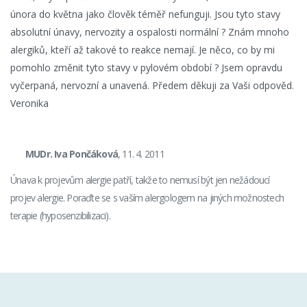
února do května jako člověk téměř nefunguji. Jsou tyto stavy
absolutní únavy, nervozity a ospalosti normální ? Znám mnoho
alergiků, kteří až takové to reakce nemají. Je něco, co by mi
pomohlo změnit tyto stavy v pylovém období ? Jsem opravdu
vyčerpaná, nervozní a unavená. Předem děkuji za Vaši odpověd.
Veronika
MUDr. Iva Pončáková
, 11. 4. 2011
Únava k projevům alergie patří, takže to nemusí být jen nežádoucí
projev alergie. Poraďte se s vaším alergologem na jiných možnostech
terapie (hyposenzibilizaci).