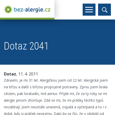
Dotaz 2041
Dotaz
, 11. 4. 2011
Zdravím, je mi 31 let. Alergičkou jsem od 22 let. Alergická jsem
na břízu a další s břízou propojené potraviny. Zprvu jsem brala
citizien, pak loratadin, ted aerius. Přijde mi, že za ty roky se mi
alergie jenom zhoršuje. Zdá se mi, že mi prášky těchto typů
nezabírají. Jsem neustále unavená, ospalá a vyčerpaná a to i v
době, kdy si prášek nevezmu. Dalo by se říci, že v období od