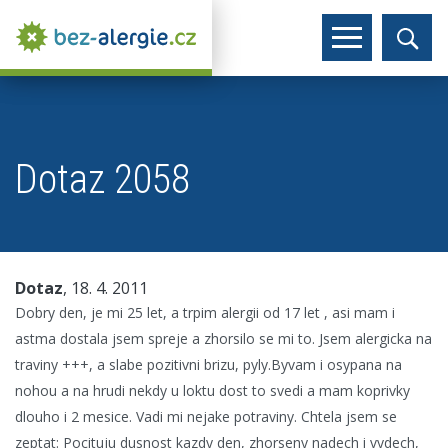
Dotaz 2058
Dotaz
, 18. 4. 2011
Dobry den, je mi 25 let, a trpim alergii od 17 let , asi mam i
astma dostala jsem spreje a zhorsilo se mi to. Jsem alergicka na
traviny +++, a slabe pozitivni brizu, pyly.Byvam i osypana na
nohou a na hrudi nekdy u loktu dost to svedi a mam koprivky
dlouho i 2 mesice. Vadi mi nejake potraviny. Chtela jsem se
zeptat: Pocituju dusnost kazdy den, zhorseny nadech i vydech,