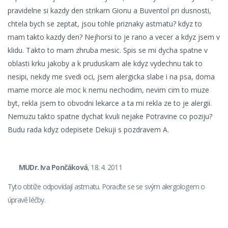
pravidelne si kazdy den strikam Gionu a Buventol pri dusnosti,
chtela bych se zeptat, jsou tohle priznaky astmatu? kdyz to
mam takto kazdy den? Nejhorsi to je rano a vecer a kdyz jsem v
klidu. Takto to mam zhruba mesic. Spis se mi dycha spatne v
oblasti krku jakoby a k pruduskam ale kdyz vydechnu tak to
nesipi, nekdy me svedi oci, jsem alergicka slabe i na psa, doma
mame morce ale moc k nemu nechodim, nevim cim to muze
byt, rekla jsem to obvodni lekarce a ta mi rekla ze to je alergii.
Nemuzu takto spatne dychat kvuli nejake Potravine co poziju?
Budu rada kdyz odepisete Dekuji s pozdravem A.
MUDr. Iva Pončáková
, 18. 4. 2011
Tyto obtíže odpovídají astmatu. Poraďte se se svým alergologem o
úpravě léčby.