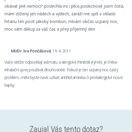
obávat jiné nemoci? poslechla mi i plíce,poslechově jsem čistá,
mám ztížený jen nádech a výdech, zaráží me spíš v oblasti
hrtanu ten pocit jakoby bombon, mívám občas ucpaný nos,
moc vám děkuji za váš čas a přeji příjemný den
MUDr. Iva Pončáková
, 19. 4. 2011
Vaše obtíže odpovídají astmatu a alergické rhinitidě (rýmě). Je třeba
inhalační sprej používat dlouhodobě. Pokud je ten ucpaný nos častý
problém, měla byste navíc užívat antihistaminika či protialergické nosní
kapky.
Zaujal Vás tento dotaz?