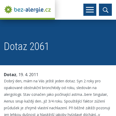
Dotaz 2061
Dotaz
, 19. 4. 2011
Dobrý den, mám na Vás ještě jeden dotaz. Syn 2 roky pro
opakované obstrukční bronchitidy od roku, sledován na
alergologii. Stav označen jako počínající astma...bere Singulair,
Aerius sirup každý den...již 3/4 roku. Spouštějící faktor zúžení
průdušek je zřejmě vlastní nachlazení. Při běžné zátěži pozoruji
jen lehkou dušnost a hlasitější jakoby hvízdavé dýchání...v