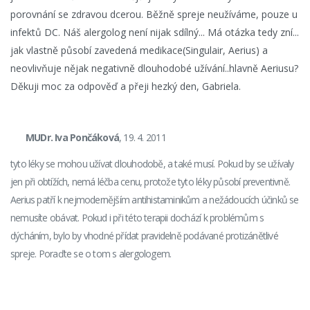
porovnání se zdravou dcerou. Běžně spreje neužíváme, pouze u
infektů DC. Náš alergolog není nijak sdílný... Má otázka tedy zní...
jak vlastně působí zavedená medikace(Singulair, Aerius) a
neovlivňuje nějak negativně dlouhodobé užívání..hlavně Aeriusu?
Děkuji moc za odpověď a přeji hezký den, Gabriela.
MUDr. Iva Pončáková
, 19. 4. 2011
tyto léky se mohou užívat dlouhodobě, a také musí. Pokud by se užívaly
jen při obtížích, nemá léčba cenu, protože tyto léky působí preventivně.
Aerius patří k nejmodernějším antihistaminikům a nežádoucích účinků se
nemusíte obávat. Pokud i při této terapii dochází k problémům s
dýcháním, bylo by vhodné přídat pravidelně podávané protizánětlivé
spreje. Poraďte se o tom s alergologem.