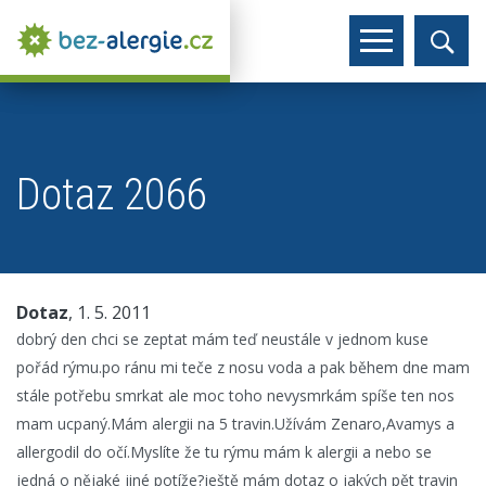
Dotaz 2066
Dotaz
, 1. 5. 2011
dobrý den chci se zeptat mám teď neustále v jednom kuse
pořád rýmu.po ránu mi teče z nosu voda a pak během dne mam
stále potřebu smrkat ale moc toho nevysmrkám spíše ten nos
mam ucpaný.Mám alergii na 5 travin.Užívám Zenaro,Avamys a
allergodil do očí.Myslíte že tu rýmu mám k alergii a nebo se
jedná o nějaké jiné potíže?ještě mám dotaz o jakých pět travin