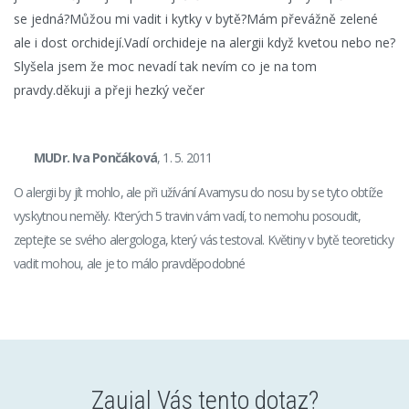
se jedná?Můžou mi vadit i kytky v bytě?Mám převážně zelené
ale i dost orchidejí.Vadí orchideje na alergii když kvetou nebo ne?
Slyšela jsem že moc nevadí tak nevím co je na tom
pravdy.děkuji a přeji hezký večer
MUDr. Iva Pončáková
, 1. 5. 2011
O alergii by jít mohlo, ale při užívání Avamysu do nosu by se tyto obtíže
vyskytnou neměly. Kterých 5 travin vám vadí, to nemohu posoudit,
zeptejte se svého alergologa, který vás testoval. Květiny v bytě teoreticky
vadit mohou, ale je to málo pravděpodobné
Zaujal Vás tento dotaz?