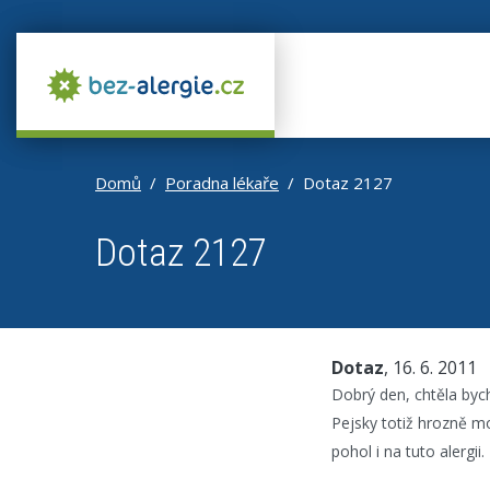
Domů
Poradna lékaře
Dotaz 2127
Dotaz 2127
Dotaz
, 16. 6. 2011
Dobrý den, chtěla bych
Pejsky totiž hrozně moc
pohol i na tuto alergii