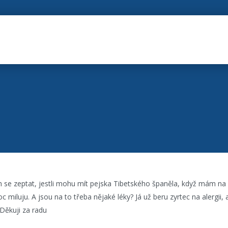
 se zeptat, jestli mohu mít pejska Tibetského španěla, když mám na p
 miluju. A jsou na to třeba nějaké léky? Já už beru zyrtec na alergii, a
. Děkuji za radu