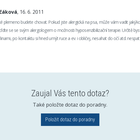
nčáková
, 16. 6. 2011
ké plemeno budete chovat. Pokud jste alergická na psa, může vám vadit jakýkoli
raďdte se se svým alergologem o možnosti hyposenzibilizační terapie. Určitě bys
slinami, po kontaktu si hned umýt ruce a ev. i obličej, nesahat do očí atd. nespa
Zaujal Vás tento dotaz?
Také položte dotaz do poradny.
Položit dotaz do poradny