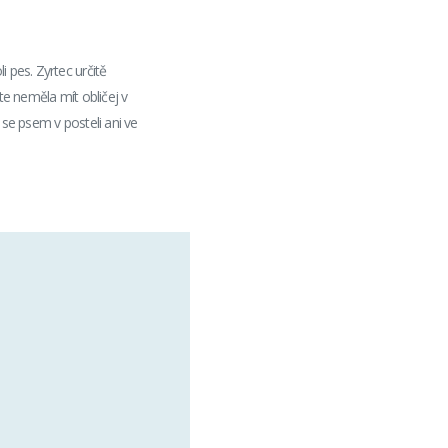
 pes. Zyrtec určitě
te neměla mít obličej v
t se psem v posteli ani ve