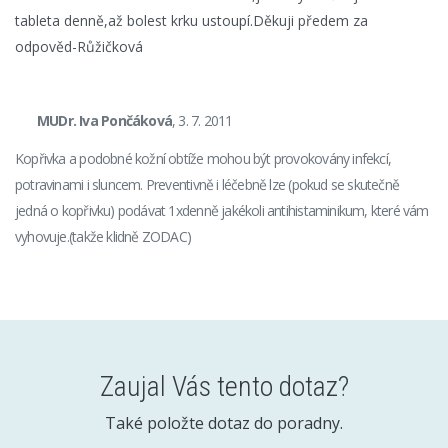
tableta denně,až bolest krku ustoupí.Děkuji předem za
odpověd-Růžičková
MUDr. Iva Pončáková
, 3. 7. 2011
Kopřivka a podobné kožní obtíže mohou být provokovány infekcí,
potravinami i sluncem. Preventivně i léčebně lze (pokud se skutečně
jedná o kopřivku) podávat 1xdenně jakékoli antihistaminikum, které vám
vyhovuje.(takže klidně ZODAC)
Zaujal Vás tento dotaz?
Také položte dotaz do poradny.