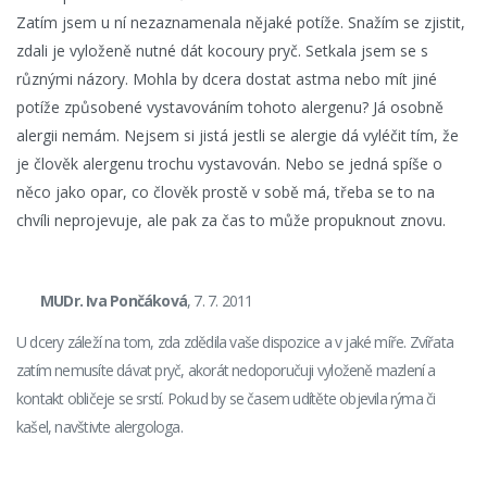
Zatím jsem u ní nezaznamenala nějaké potíže. Snažím se zjistit,
zdali je vyloženě nutné dát kocoury pryč. Setkala jsem se s
různými názory. Mohla by dcera dostat astma nebo mít jiné
potíže způsobené vystavováním tohoto alergenu? Já osobně
alergii nemám. Nejsem si jistá jestli se alergie dá vyléčit tím, že
je člověk alergenu trochu vystavován. Nebo se jedná spíše o
něco jako opar, co člověk prostě v sobě má, třeba se to na
chvíli neprojevuje, ale pak za čas to může propuknout znovu.
MUDr. Iva Pončáková
, 7. 7. 2011
U dcery záleží na tom, zda zdědila vaše dispozice a v jaké míře. Zvířata
zatím nemusíte dávat pryč, akorát nedoporučuji vyloženě mazlení a
kontakt obličeje se srstí. Pokud by se časem udítěte objevila rýma či
kašel, navštivte alergologa.