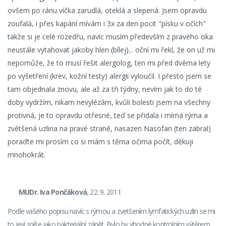
ovšem po ránu víčka zarudlá, oteklá a slepená. Jsem opravdu
zoufalá, i přes kapání mívám i 3x za den pocit "písku v očích"
takže si je celé rozedřu, navíc musím především z pravého oka
neustále vytahovat jakoby hlen (bílej)... oční mi řekl, že on už mi
nepomůže, že to musí řešit alergolog, ten mi před dvěma lety
po vyšetření (krev, kožní testy) alergii vyloučil. I přesto jsem se
tam objednala znovu, ale až za tři týdny, nevím jak to do té
doby vydržím, nikam nevylézám, kvůli bolesti jsem na všechny
protivná, je to opravdu otřesné, teď se přidala i mírná rýma a
zvětšená uzlina na pravé straně, nasazen Nasofan (ten zabral)
poraďte mi prosím co si mám s těma očima počít, děkuji
mnohokrát.
MUDr. Iva Pončáková
, 22. 9. 2011
Podle vašeho popisu navíc s rýmou a zvetšením lymfatických uzlin se mi
to jeví spíše jako bakteriální zánět. Bylo by vhodné kontrolním výtěrem