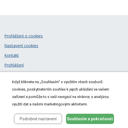
Prohlášení o cookies
Nastavení cookies
Kontakt
Prohlášení
Zásady zpracování osobních údajů
Když kliknete na „Souhlasím“ s využitím všech souborů
© 2026
MeDitorial
| ISSN 1805-3408
cookies, poskytnete tím souhlas k jejich ukládání ve vašem
zařízení a pomůže to s vaší navigací na stránce, s analýzou
využití dat a našimi marketingovými aktivitami.
Podrobné nastavení
Souhlasím a pokračovat