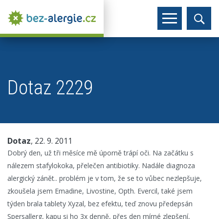
Dotaz 2229
Dotaz
, 22. 9. 2011
Dobrý den, už tři měsíce mě úporně trápí oči. Na začátku s
nálezem stafylokoka, přelečen antibiotiky. Nadále diagnoza
alergický zánět.. problém je v tom, že se to vůbec nezlepšuje,
zkoušela jsem Emadine, Livostine, Opth. Evercil, také jsem
týden brala tablety Xyzal, bez efektu, teď znovu předepsán
Spersallerg, kapu si ho 3x denně, přes den mírné zlepšení,