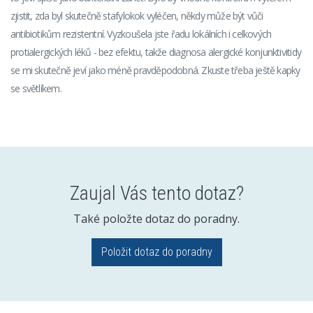
zjistit, zda byl skutečně stafylokok vyléčen, někdy může být vůči
antibiotikům rezistentní. Vyzkoušela jste řadu lokálních i celkových
protialergických léků - bez efektu, takže diagnosa alergické konjunktivitidy
se mi skutečně jeví jako méně pravděpodobná. Zkuste třeba ještě kapky
se světlíkem.
Zaujal Vás tento dotaz?
Také položte dotaz do poradny.
Položit dotaz do poradny