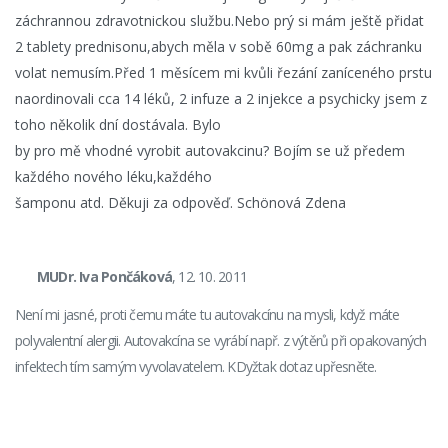
záchrannou zdravotnickou službu.Nebo prý si mám ještě přidat
2 tablety prednisonu,abych měla v sobě 60mg a pak záchranku
volat nemusím.Před 1 měsícem mi kvůli řezání zaníceného prstu
naordinovali cca 14 léků, 2 infuze a 2 injekce a psychicky jsem z
toho několik dní dostávala. Bylo
by pro mě vhodné vyrobit autovakcinu? Bojím se už předem
každého nového léku,každého
šamponu atd. Děkuji za odpověď. Schönová Zdena
MUDr. Iva Pončáková
, 12. 10. 2011
Není mi jasné, proti čemu máte tu autovakcínu na mysli, když máte
polyvalentní alergii. Autovakcína se vyrábí např. z výtěrů při opakovaných
infektech tím samým vyvolavatelem. KDyžtak dotaz upřesněte.