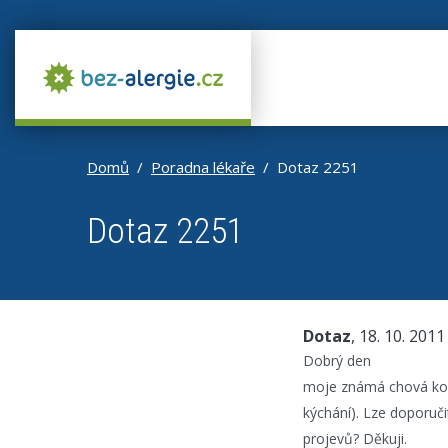
Domů
Poradna lékaře
Dotaz 2251
Dotaz 2251
Dotaz
, 18. 10. 2011
Dobrý den
moje známá chová kočky
kýchání). Lze doporuči
projevů? Děkuji.