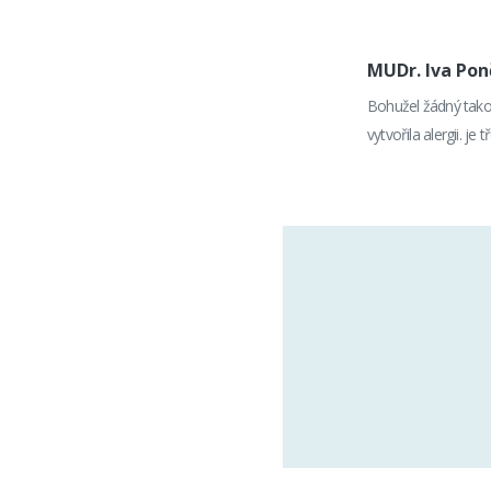
MUDr. Iva Po
Bohužel žádný tako
vytvořila alergii. j