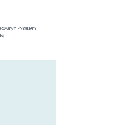
 opakovaným kontaktem
čbě.