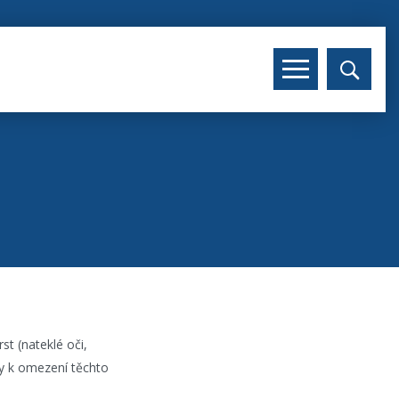
t (nateklé oči,
ly k omezení těchto