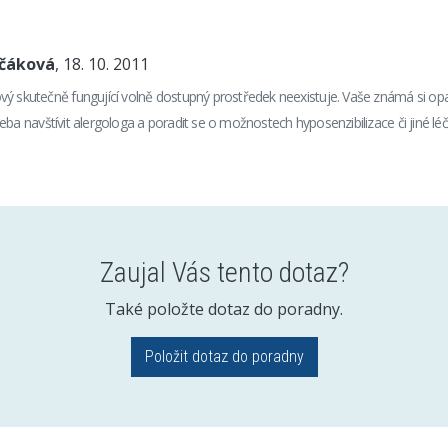
nčáková
, 18. 10. 2011
vý skutečně fungující volně dostupný prostředek neexistuje. Vaše známá si
e třeba navštívit alergologa a poradit se o možnostech hyposenzibilizace či jiné lé
Zaujal Vás tento dotaz?
Také položte dotaz do poradny.
Položit dotaz do poradny