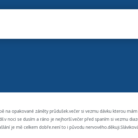
bě na opakované záněty průdušek.večer si vezmu dávku kterou mám
adil.v noci se dusím a ráno je nejhorší.večer před spaním si vezmu di
ašlání je mě celkem dobře.není to i původu nervového.děkuji.Sláviková