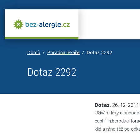
Domů
Poradna lékaře
Dotaz 2292
Dotaz 2292
Dotaz
, 26. 12. 2011
Užívám léky dlouhodo
euphillin.berodual.for
klid a ráno též po odk