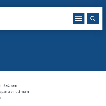
 mít.užívám
azepan a v noci mám
.