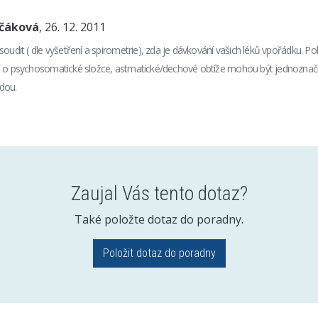
nčáková
, 26. 12. 2011
soudit ( dle vyšetření a spirometrie), zda je dávkování vašich léků vpořádku. P
i o psychosomatické složce, astmatické/dechové obtíže mohou být jednoznač
dou.
Zaujal Vás tento dotaz?
Také položte dotaz do poradny.
Položit dotaz do poradny