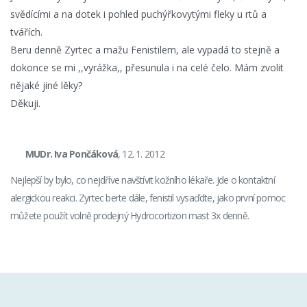
svědícími a na dotek i pohled puchýřkovytými fleky u rtů a
tvářích.
Beru denně Zyrtec a mažu Fenistilem, ale vypadá to stejně a
dokonce se mi ,,vyrážka,, přesunula i na celé čelo. Mám zvolit
nějaké jiné lěky?
Děkuji.
MUDr. Iva Pončáková
, 12. 1. 2012
Nejlepší by bylo, co nejdříve navštívit kožního lékaře. Jde o kontaktní
alergickou reakci. Zyrtec berte dále, fenistil vysaďdte, jako první pomoc
můžete použít volně prodejný Hydrocortizon mast 3x denně.