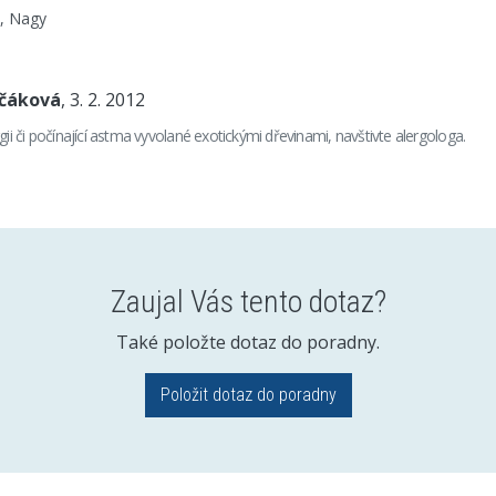
u, Nagy
nčáková
, 3. 2. 2012
gii či počínající astma vyvolané exotickými dřevinami, navštivte alergologa.
Zaujal Vás tento dotaz?
Také položte dotaz do poradny.
Položit dotaz do poradny