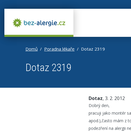
Domů
Poradna lékaře
Dotaz 2319
Dotaz 2319
Dotaz
, 3. 2. 2012
Dobrý den,
pracuji jako montér sa
apod.),často mám z to
podezření na alergii 