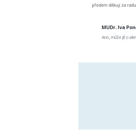
předem děkuji za rad
MUDr. Iva Po
Ano, může jít o aler