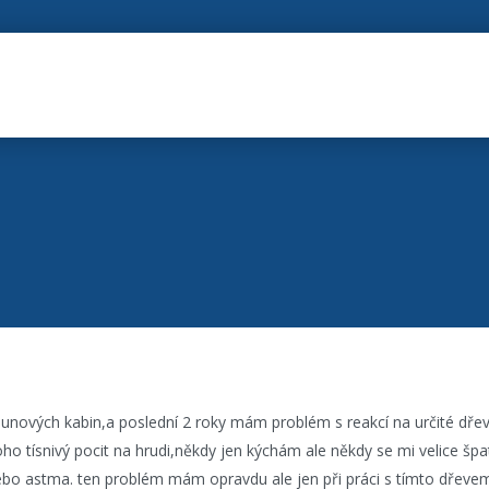
unových kabin,a poslední 2 roky mám problém s reakcí na určité dřevi
ho tísnivý pocit na hrudi,někdy jen kýchám ale někdy se mi velice š
nebo astma. ten problém mám opravdu ale jen při práci s tímto dřeve