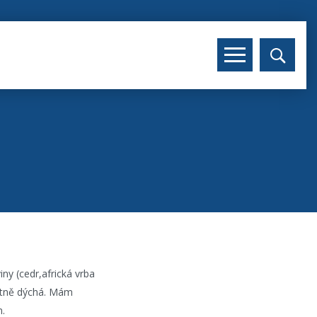
ny (cedr,africká vrba
patně dýchá. Mám
m.