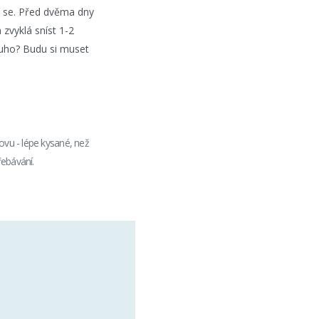
 se. Před dvěma dny
 zvyklá sníst 1-2
ouho? Budu si muset
ovu - lépe kysané, než
řebávání.