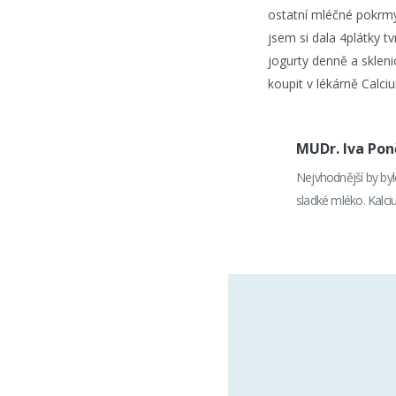
ostatní mléčné pokrm
jsem si dala 4plátky t
jogurty denně a sklen
koupit v lékárně Calc
MUDr. Iva Po
Nejvhodnější by byl
sladké mléko. Kalciu