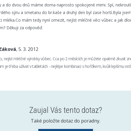
y a do dvou dnů máme doma naprosto spokojené mimi. Spí, nekroutí
vrdého sýru a smetanu do br.kaše a druhý den byl zase horší.Byla jsem
ici mléka.Co mám tedy nyní omezit, nejíst mléčné věci vůbec a jak dl
ium? Děkuji za odpověď.
nčáková
, 5. 3. 2012
o, nejíst mléčné výrobky vůbec. Cca po 2 měsících je můžete opatrně zkusit zn
m je třeba užívat v tabletách - nejlépe kombinaci s hořčíkem, kvůli lepšímu vst
Zaujal Vás tento dotaz?
Také položte dotaz do poradny.