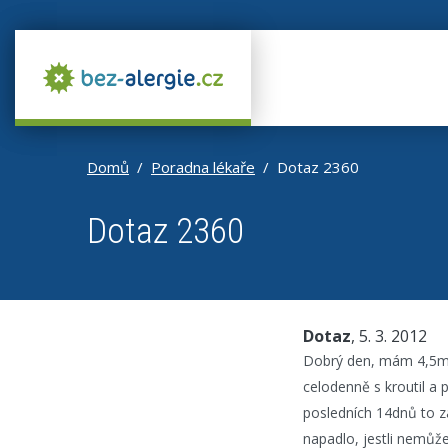
Domů
Poradna lékaře
Dotaz 2360
Dotaz 2360
Dotaz
, 5. 3. 2012
Dobrý den, mám 4,5měsí
celodenně s kroutil a 
posledních 14dnů to za
napadlo, jestli nemůže 