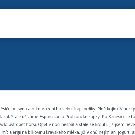
čního syna a od narození ho velmi trápí prdíky. Plně kojím. V noci p
plakal. Stále užíváme Espumisan a Probiotické kapky. Po 3.měsíci se to 
člo být opět horší. Opět v noci nespal a stále se kroutil. Již jsem nev
mít alergii na bílkovinu kravského mléka. Již 9 dnů nejím ani jogurt, a