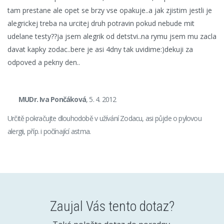
tam prestane ale opet se brzy vse opakuje..a jak zjistim jestli je
alegrickej treba na urcitej druh potravin pokud nebude mit
udelane testy??ja jsem alegrik od detstvi..na rymu jsem mu zacla
davat kapky zodac..bere je asi 4dny tak uvidime:)dekuji za
odpoved a pekny den..
MUDr. Iva Pončáková
, 5. 4. 2012
Určitě pokračujte dlouhodobě v užívání Zodacu, asi půjde o pylovou
alergii, příp. i počínající astma.
Zaujal Vás tento dotaz?