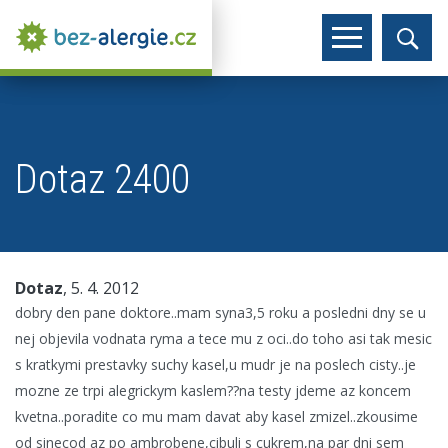
Dotaz 2400
Dotaz
, 5. 4. 2012
dobry den pane doktore..mam syna3,5 roku a posledni dny se u
nej objevila vodnata ryma a tece mu z oci..do toho asi tak mesic
s kratkymi prestavky suchy kasel,u mudr je na poslech cisty..je
mozne ze trpi alegrickym kaslem??na testy jdeme az koncem
kvetna..poradite co mu mam davat aby kasel zmizel..zkousime
od sinecod az po ambrobene,cibuli s cukrem,na par dni sem