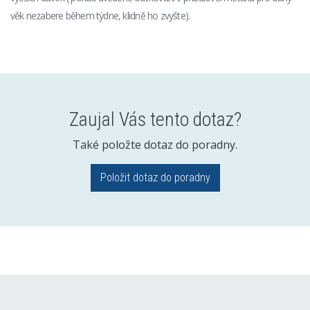
věk nezabere během týdne, klidně ho zvyšte).
Zaujal Vás tento dotaz?
Také položte dotaz do poradny.
Položit dotaz do poradny