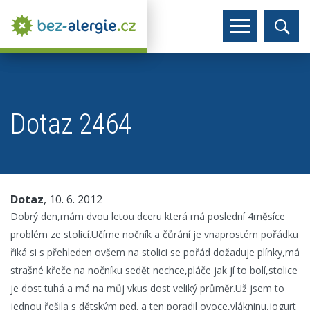
Dotaz 2464
Dotaz
, 10. 6. 2012
Dobrý den,mám dvou letou dceru která má poslední 4měsíce
problém ze stolicí.Učíme nočník a čůrání je vnaprostém pořádku
řiká si s přehleden ovšem na stolici se pořád dožaduje plínky,má
strašné křeče na nočníku sedět nechce,pláče jak jí to bolí,stolice
je dost tuhá a má na můj vkus dost veliký průměr.Už jsem to
jednou řešila s dětským ped. a ten poradil ovoce,vlákninu,jogurt