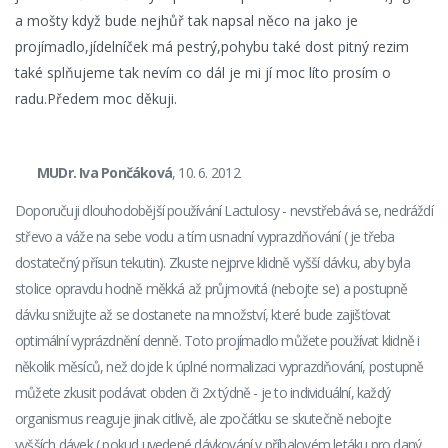
a mošty když bude nejhůř tak napsal něco na jako je
projímadlo,jídelníček má pestrý,pohybu také dost pitný rezim
také splňujeme tak nevím co dál je mi jí moc líto prosím o
radu.Předem moc děkuji.
MUDr. Iva Pončáková
, 10. 6. 2012
Doporučuji dlouhodobější používání Lactulosy - nevstřebává se, nedráždí
střevo a váže na sebe vodu a tím usnadní vyprazdňování ( je třeba
dostatečný přísun tekutin). Zkuste nejprve klidně vyšší dávku, aby byla
stolice opravdu hodně měkká až průjmovitá (nebojte se) a postupně
dávku snižujte až se dostanete na množství, které bude zajišťovat
optimální vyprázdnění denně. Toto projímadlo můžete používat klidně i
několik měsíců, než dojde k úplné normalizaci vyprazdňování, postupně
můžete zkusit podávat obden či 2x týdně - je to individuální, každý
organismus reaguje jinak citlivě, ale zpočátku se skutečně nebojte
vyšších dávek ( pokud uvedené dávkování v příbalovém letáku pro daný