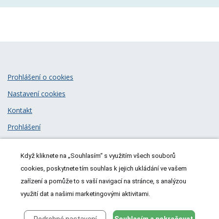
Prohlášení o cookies
Nastavení cookies
Kontakt
Prohlášení
Zásady zpracování osobních údajů
Když kliknete na „Souhlasím“ s využitím všech souborů
© 2026
MeDitorial
| ISSN 1805-3408
cookies, poskytnete tím souhlas k jejich ukládání ve vašem
zařízení a pomůže to s vaší navigací na stránce, s analýzou
využití dat a našimi marketingovými aktivitami.