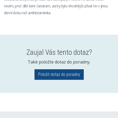
nevím, proč dítě bere Geratam, asi by bylo vhodnější užívat ho v jinou
denní dobu než antihistaminika.
Zaujal Vás tento dotaz?
Také položte dotaz do poradny.
Položit dotaz do poradny