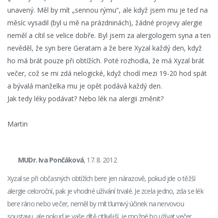
unavený. Měl by mít „sennou rýmu“, ale když jsem mu je teď na
měsíc vysadil (byl u mě na prázdninách), žádné projevy alergie
neměl a cítil se velice dobře. Byl jsem za alergologem syna a ten
nevěděl, že syn bere Geratam a že bere Xyzal každý den, když
ho má brát pouze při obtížích. Poté rozhodla, že má Xyzal brát
večer, což se mi zdá nelogické, když chodí mezi 19-20 hod spát
a bývalá manželka mu je opět podává každý den.
Jak tedy léky podávat? Nebo lék na alergii změnit?
Martin
MUDr. Iva Pončáková
, 17. 8. 2012
Xyzal se při občasných obtížích bere jen nárazově, pokud jde o těžší
alergie celoroční, pak je vhodné užívání trvalé. Je zcela jedno, zda se lék
bere ráno nebo večer, neměl by mít tlumivý účinek na nervovou
soustavu, ale pokud je vaše dítě citlivější, je možné ho užívat večer.