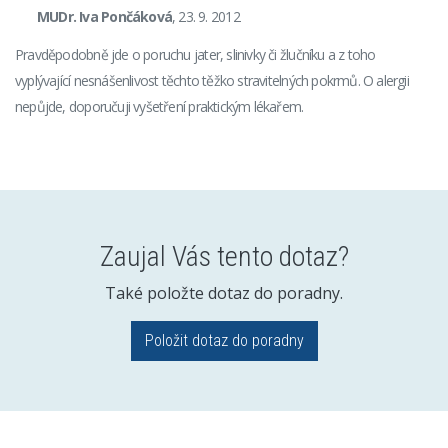
MUDr. Iva Pončáková
, 23. 9. 2012
Pravděpodobně jde o poruchu jater, slinivky či žlučníku a z toho
vyplývající nesnášenlivost těchto těžko stravitelných pokrmů. O alergii
nepůjde, doporučuji vyšetření praktickým lékařem.
Zaujal Vás tento dotaz?
Také položte dotaz do poradny.
Položit dotaz do poradny