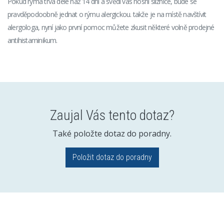
Pokud rýma trvá déle naž 14 dní a svědí vás nosní sliznice, bude se
pravděpodoobně jednat o rýmu alergickou. takže je na místě navštívit
alergologa, nyní jako první pomoc můžete zkusit některé volně prodejné
antihistaminikum.
Zaujal Vás tento dotaz?
Také položte dotaz do poradny.
Položit dotaz do poradny