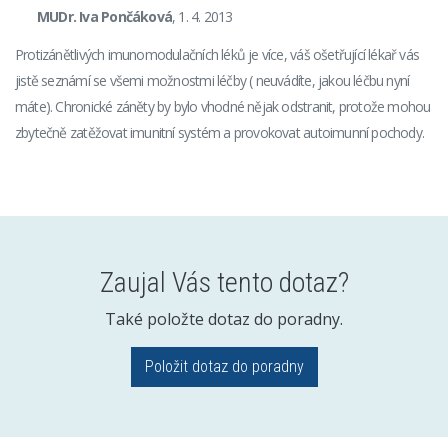
MUDr. Iva Pončáková
, 1. 4. 2013
Protizánětlivých imunomodulačních léků je více, váš ošetřující lékař vás
jistě seznámí se všemi možnostmi léčby ( neuvádíte, jakou léčbu nyní
máte). Chronické záněty by bylo vhodné nějak odstranit, protože mohou
zbytečně zatěžovat imunitní systém a provokovat autoimunní pochody.
Zaujal Vás tento dotaz?
Také položte dotaz do poradny.
Položit dotaz do poradny