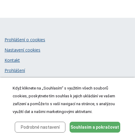
Prohlášení o cookies
Nastavení cookies
Kontakt
Prohlášení
Zásady zpracování osobních údajů
Když kliknete na „Souhlasím“ s využitím všech souborů
© 2026
MeDitorial
| ISSN 1805-3408
cookies, poskytnete tím souhlas k jejich ukládání ve vašem
zařízení a pomůže to s vaší navigací na stránce, s analýzou
využití dat a našimi marketingovými aktivitami.
Podrobné nastavení
Souhlasím a pokračovat