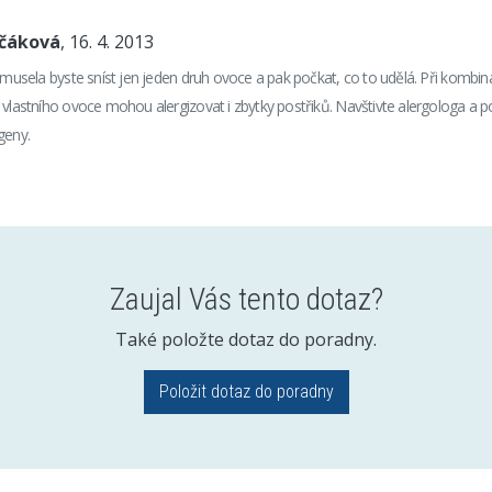
nčáková
, 16. 4. 2013
e musela byste sníst jen jeden druh ovoce a pak počkat, co to udělá. Při kombina
 vlastního ovoce mohou alergizovat i zbytky postřiků. Navštivte alergologa a 
geny.
Zaujal Vás tento dotaz?
Také položte dotaz do poradny.
Položit dotaz do poradny