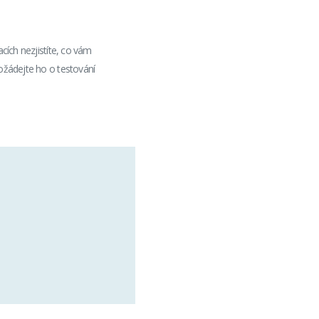
cích nezjistíte, co vám
požádejte ho o testování