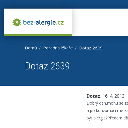
Domů
Poradna lékaře
Dotaz 2639
Dotaz 2639
Dotaz
, 16. 4. 2013
Dobrý den,mohu se zep
a po konzumaci mě zač
být alergie?Předem dě