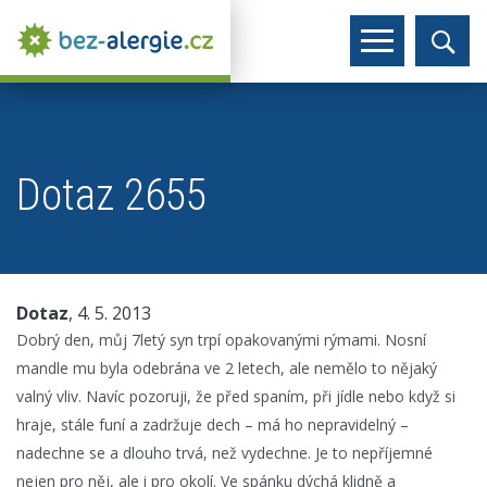
Dotaz 2655
Dotaz
, 4. 5. 2013
Dobrý den, můj 7letý syn trpí opakovanými rýmami. Nosní
mandle mu byla odebrána ve 2 letech, ale nemělo to nějaký
valný vliv. Navíc pozoruji, že před spaním, při jídle nebo když si
hraje, stále funí a zadržuje dech – má ho nepravidelný –
nadechne se a dlouho trvá, než vydechne. Je to nepříjemné
nejen pro něj, ale i pro okolí. Ve spánku dýchá klidně a