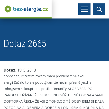
Dotaz 2665
Dotaz
, 19. 5. 2013
dobrý den,již třetím rokem mám problém z nějakou
alergií.Začalo to ale podotýkám že nevím přesně jestli z
toho,jsem si koupila na posílení imuniTy ALOE VERA ,PO
PÁRDECH UŽÍVÁNÍ ŽE JSEM SE NEUVĚŘITELNĚ OSYPALA.pANI
DOKTORKA ŘEKLA ŽE ASI Z TOHO.OD TÉ DOBY JSEM SI DALA
POZOR NA ALOE VERA A DOBRÉ. V LONI JSEM SI KOUPILA NA