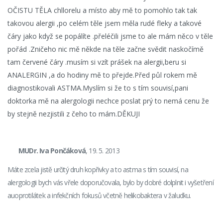
OČISTU TĚLA chllorelu a místo aby mě to pomohlo tak tak
takovou alergii ,po celém těle jsem měla rudé fleky a takové
čáry jako když se popálíte .přeléčili jsme to ale mám něco v těle
pořád .Zničeho nic mě někde na těle začne svědit naskočímě
tam červené čáry .musím si vzít prášek na alergii,beru si
ANALERGIN ,a do hodiny mě to přejde.Před půl rokem mě
diagnostikovali ASTMA.Myslím si že to s tím souvisí,pani
doktorka mě na alergologii nechce poslat prý to nemá cenu že
by stejně nezjistili z čeho to mám.DĚKUJI
MUDr. Iva Pončáková
, 19. 5. 2013
Máte zcela jistě určitý druh kopřivky a to astma s tím souvisí, na
alergologii bych vás vřele doporučovala, bylo by dobré dolplnit i vyšetření
auoprotilátek a infekčních fokusů včetně helikobaktera v žaludku.