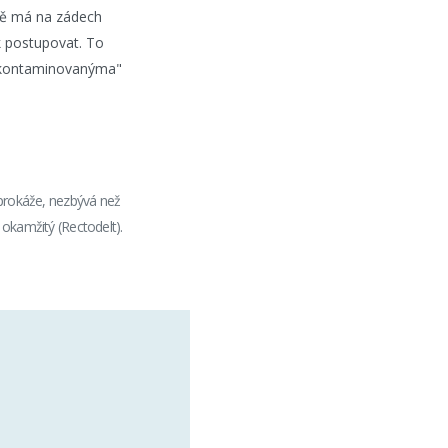
ně má na zádech
k postupovat. To
i "kontaminovanýma"
neprokáže, nezbývá než
 okamžitý (Rectodelt).