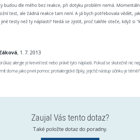
esty budou dle mého bez reakce, při dotyku problém nemá. Momentál
ožní test, ale žádná reakce tam není. A já bych potřebovala vědět, ja
iné testy než ty náplasti? Nedá se zjistit, proč takhle oteče, když s
nčáková
, 1. 7. 2013
 průkaz alergie je krevní test nebo právě tyto náplasti. Pokud se skutečně nic 
 mít doma jako první pomoc protialergické čípky, jejichž nástup účinku je téměř
Zaujal Vás tento dotaz?
Také položte dotaz do poradny.