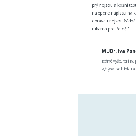
prý nejsou a kožní t
nalepené náplasti na k
opravdu nejsou žádné j
rukama protře oči?
MUDr. Iva Po
Jediné vyšetření na
vyhýbat se hliníku a