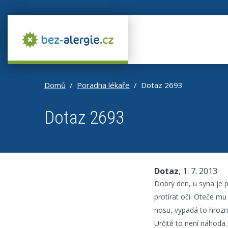
Domů
Poradna lékaře
Dotaz 2693
Dotaz 2693
Dotaz
, 1. 7. 2013
Dobrý den, u syna je p
protírat oči. Oteče mu
nosu, vypadá to hrozně
Určitě to není náhoda. 