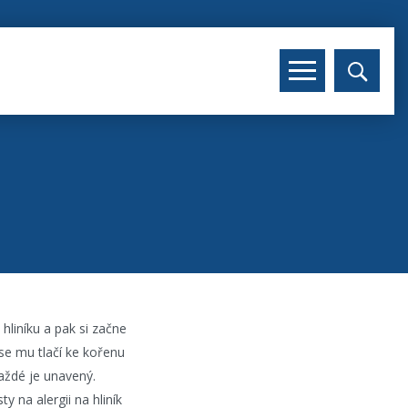
hliníku a pak si začne
se mu tlačí ke kořenu
aždé je unavený.
y na alergii na hliník