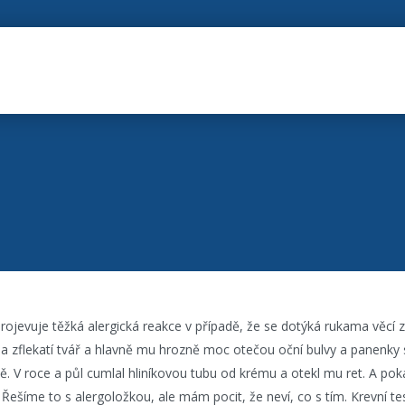
rojevuje těžká alergická reakce v případě, že se dotýká rukama věcí z 
 a zflekatí tvář a hlavně mu hrozně moc otečou oční bulvy a panenky 
. V roce a půl cumlal hliníkovou tubu od krému a otekl mu ret. A pok
Řešíme to s alergoložkou, ale mám pocit, že neví, co s tím. Krevní test