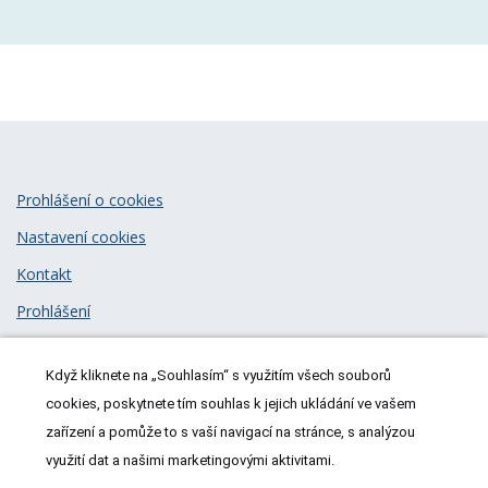
Prohlášení o cookies
Nastavení cookies
Kontakt
Prohlášení
Zásady zpracování osobních údajů
Když kliknete na „Souhlasím“ s využitím všech souborů
© 2026
MeDitorial
| ISSN 1805-3408
cookies, poskytnete tím souhlas k jejich ukládání ve vašem
zařízení a pomůže to s vaší navigací na stránce, s analýzou
využití dat a našimi marketingovými aktivitami.