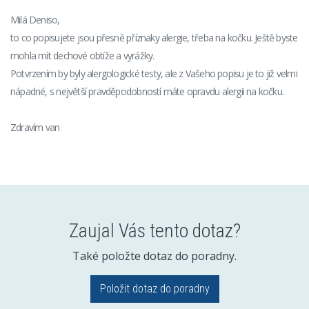
Milá Deniso,
to co popisujete jsou přesně příznaky alergie, třeba na kočku. Ještě byste
mohla mít dechové obtíže a vyrážky.
Potvrzením by byly alergologické testy, ale z Vašeho popisu je to již velmi
nápadné, s největší pravděpodobností máte opravdu alergii na kočku.
Zdravím van
Zaujal Vás tento dotaz?
Také položte dotaz do poradny.
Položit dotaz do poradny