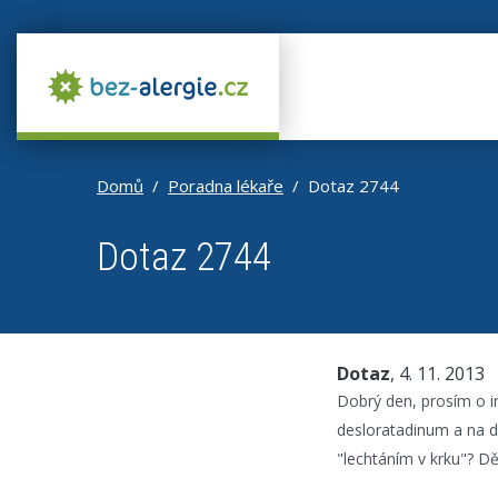
Domů
Poradna lékaře
Dotaz 2744
Dotaz 2744
Dotaz
, 4. 11. 2013
Dobrý den, prosím o in
desloratadinum a na d
"lechtáním v krku"? Dě