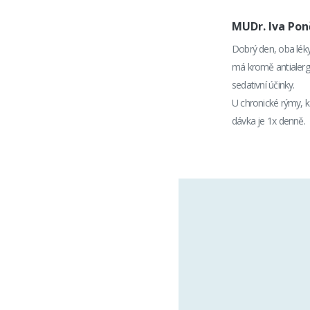
MUDr. Iva Po
Dobrý den, oba léky
má kromě antialergi
sedativní účinky.
U chronické rýmy, k
dávka je 1x denně.