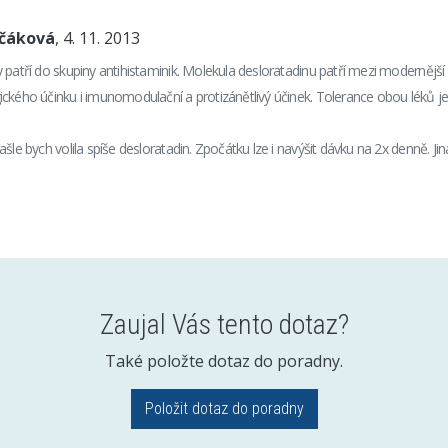
nčáková
, 4. 11. 2013
 patří do skupiny antihistaminik. Molekula desloratadinu patří mezi modernější
ckého účinku i imunomodulační a protizánětlivý účinek. Tolerance obou léků j
ašle bych volila spíše desloratadin. Zpočátku lze i navýšit dávku na 2x denně. 
Zaujal Vás tento dotaz?
Také položte dotaz do poradny.
Položit dotaz do poradny