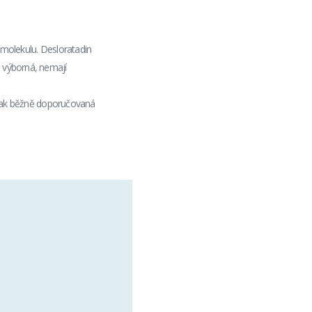
 molekulu. Desloratadin
e výborná, nemají
Jinak běžně doporučovaná