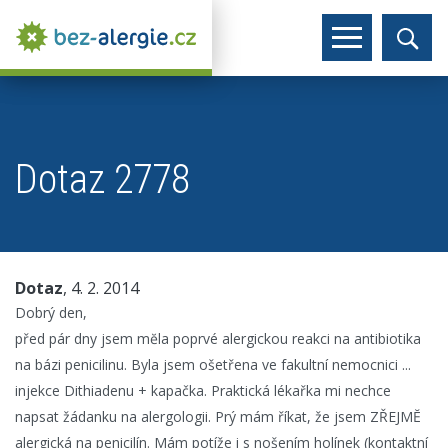
Dotaz 2778
Dotaz
, 4. 2. 2014
Dobrý den,
před pár dny jsem mĕla poprvé alergickou reakci na antibiotika
na bázi penicilinu. Byla jsem ošetřena ve fakultní nemocnici ...
injekce Dithiadenu + kapačka. Praktická lékařka mi nechce
napsat žádanku na alergologii. Prý mám říkat, že jsem ZŘEJMĔ
alergická na penicilín. Mám potíže i s nošením holínek (kontaktní