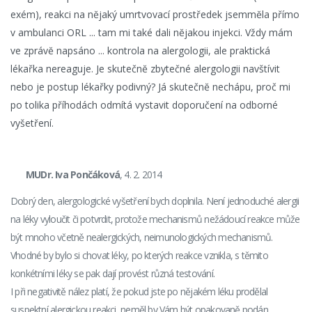
exém), reakci na nĕjaký umrtvovací prostředek jsemmĕla přímo
v ambulanci ORL ... tam mi také dali nĕjakou injekci. Vždy mám
ve zprávĕ napsáno ... kontrola na alergologii, ale praktická
lékařka nereaguje. Je skutečnĕ zbytečné alergologii navštívit
nebo je postup lékařky podivný? Já skutečnĕ nechápu, proč mi
po tolika příhodách odmítá vystavit doporučení na odborné
vyšetření.
MUDr. Iva Pončáková
, 4. 2. 2014
Dobrý den, alergologické vyšetření bych doplnila. Není jednoduché alergii
na léky vyloučit či potvrdit, protože mechanismů nežádoucí reakce může
být mnoho včetně nealergických, neimunologických mechanismů.
Vhodné by bylo si chovat léky, po kterých reakce vznikla, s těmito
konkétními léky se pak dají provést různá testování.
I při negativitě nález platí, že pokud jste po nějakém léku prodělal
suspektní alergickou reakci, neměl by Vám být opakovaně podán.