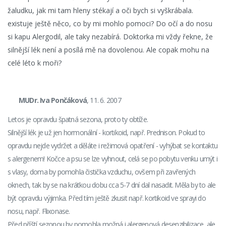
žaludku, jak mi tam hleny stékají a oči bych si vyškrábala.
existuje ještě něco, co by mi mohlo pomoci? Do očí a do nosu
si kapu Alergodil, ale taky nezabírá. Doktorka mi vždy řekne, že
silnější lék není a posílá mě na dovolenou. Ale copak mohu na
celé léto k moři?
MUDr. Iva Pončáková
, 11. 6. 2007
Letos je opravdu špatná sezona, proto ty obtíže.
Silnější lék je už jen hormonální - kortikoid, např. Prednison. Pokud to
opravdu nejde vydržet a děláte i režimová opatření - vyhýbat se kontaktu
s alergenem! Kočce a psu se lze vyhnout, celá se po pobytu venku umýt i
s vlasy, doma by pomohla čistička vzduchu, ovšem při zavřených
oknech, tak by se na krátkou dobu cca 5-7 dní dal nasadit. Měla by to ale
být opravdu výjimka. Před tím ještě zkusit např. kortikoid ve sprayi do
nosu, např. Flixonase.
Před příští sezonou by pomohla možná i alergenová desenzibilizace, ale