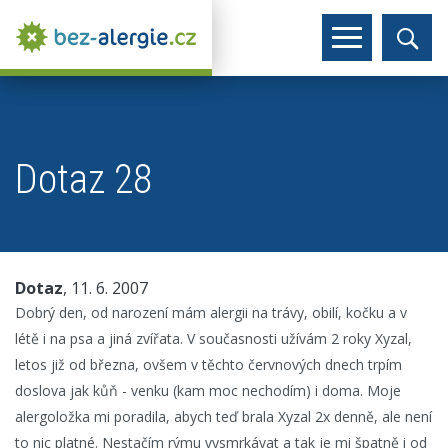
Dotaz 28
Dotaz
, 11. 6. 2007
Dobrý den, od narození mám alergii na trávy, obilí, kočku a v
létě i na psa a jiná zvířata. V současnosti užívám 2 roky Xyzal,
letos již od března, ovšem v těchto červnových dnech trpím
doslova jak kůň - venku (kam moc nechodím) i doma. Moje
alergoložka mi poradila, abych teď brala Xyzal 2x denně, ale není
to nic platné. Nestačím rýmu vysmrkávat a tak je mi špatně i od