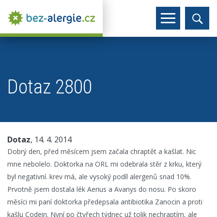
Dotaz 2800
Dotaz
, 14. 4. 2014
Dobrý den, před měsícem jsem začala chraptět a kašlat. Nic
mne nebolelo. Doktorka na ORL mi odebrala stěr z krku, který
byl negativní. krev má, ale vysoký podíl alergenů snad 10%.
Prvotně jsem dostala lék Aerius a Avanys do nosu. Po skoro
měsíci mi paní doktorka předepsala antibiotika Zanocin a proti
kašlu Codein. Nyní po čtyřech týdnec už tolik nechraptím, ale