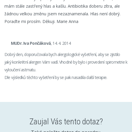
mám stále zastřený hlas a kašlu. Antibiotika doberu zítra, ale
žádnou velkou změnu jsem nezaznamenala. Hlas není dobrý.
Poraďte mi prosím. Děkuji. Marie Anna
MUDr. Iva Pončáková
, 14. 4. 2014
Dobrý den, doporučovala bych alergologické vyšetření, aby se zjistilo
jaký konkrétní alergen Vám vadí. Vhodné by bylo i provedení spirometrie k
vyloučení astmatu.
Dle výsledků těchto vyšetření by se pak nasadila další terapie.
Zaujal Vás tento dotaz?