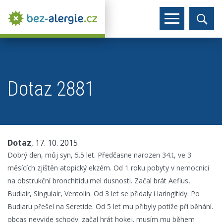
Dotaz 2881
Dotaz
, 17. 10. 2015
Dobrý den, můj syn, 5.5 let. Předčasne narozen 34.t, ve 3
měsících zjištěn atopický ekzém. Od 1 roku pobyty v nemocnici
na obstrukční bronchitidu.mel dusnosti. Začal brát Aefius,
Budiair, Singulair, Ventolin. Od 3 let se přidaly i laringitidy. Po
Budiaru přešel na Seretide. Od 5 let mu přibyly potíže při běhání.
obcas nevyjde schody. začal hrát hokej. musím mu během