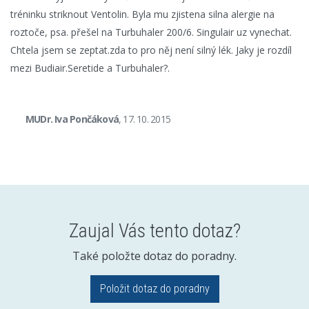
tréninku striknout Ventolin. Byla mu zjistena silna alergie na
roztoče, psa. přešel na Turbuhaler 200/6. Singulair uz vynechat.
Chtela jsem se zeptat.zda to pro něj není silný lék. Jaky je rozdíl
mezi Budiair.Seretide a Turbuhaler?.
MUDr. Iva Pončáková
, 17. 10. 2015
Zaujal Vás tento dotaz?
Také položte dotaz do poradny.
Položit dotaz do poradny