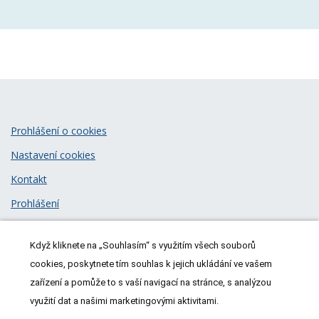
Prohlášení o cookies
Nastavení cookies
Kontakt
Prohlášení
Zásady zpracování osobních údajů
Když kliknete na „Souhlasím“ s využitím všech souborů
© 2026
MeDitorial
| ISSN 1805-3408
cookies, poskytnete tím souhlas k jejich ukládání ve vašem
zařízení a pomůže to s vaší navigací na stránce, s analýzou
využití dat a našimi marketingovými aktivitami.