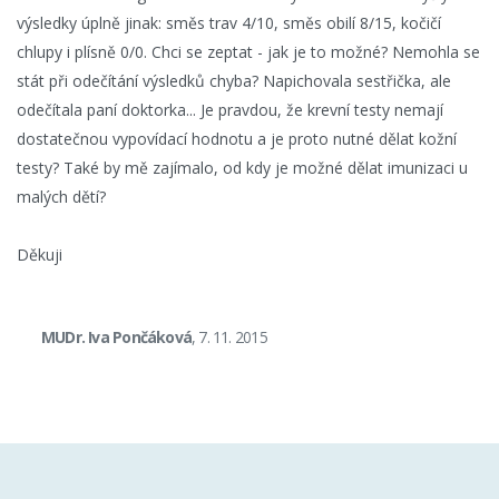
výsledky úplně jinak: směs trav 4/10, směs obilí 8/15, kočičí
chlupy i plísně 0/0. Chci se zeptat - jak je to možné? Nemohla se
stát při odečítání výsledků chyba? Napichovala sestřička, ale
odečítala paní doktorka... Je pravdou, že krevní testy nemají
dostatečnou vypovídací hodnotu a je proto nutné dělat kožní
testy? Také by mě zajímalo, od kdy je možné dělat imunizaci u
malých dětí?
Děkuji
MUDr. Iva Pončáková
, 7. 11. 2015