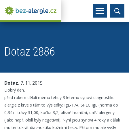
Dotaz 2886
Dotaz
, 7. 11. 2015
Dobrý den,
před rokem dělali mému tehdy 3 letému synovi diagnostiku
alergie z krve s těmito výsledky: IgE-174, SPEC IgE (norma do
0,34) - trávy 31,00, kočka 3,2, plísně hraniční, další alergeny
(jako např. obilí byly negativní). Nyní jsou synovi 4 roky a dělali
mu tentokrát diagnostiku kožními testy. Přitom mu ale vyšly