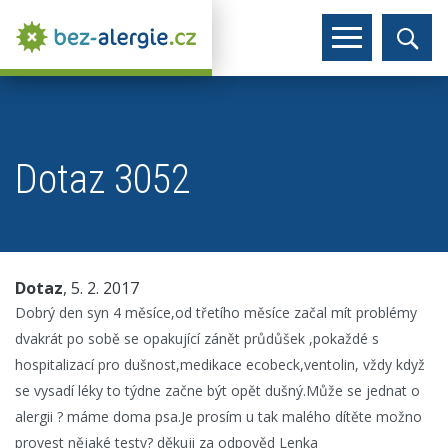
Dotaz 3052
Dotaz
, 5. 2. 2017
Dobrý den syn 4 měsíce,od třetího měsíce začal mít problémy
dvakrát po sobě se opakující zánět průdůšek ,pokaždé s
hospitalizací pro dušnost,medikace ecobeck,ventolin, vždy když
se vysadí léky to týdne začne být opět dušný.Může se jednat o
alergii ? máme doma psa.Je prosím u tak malého dítěte možno
provest nějaké testy? děkuji za odpověd Lenka