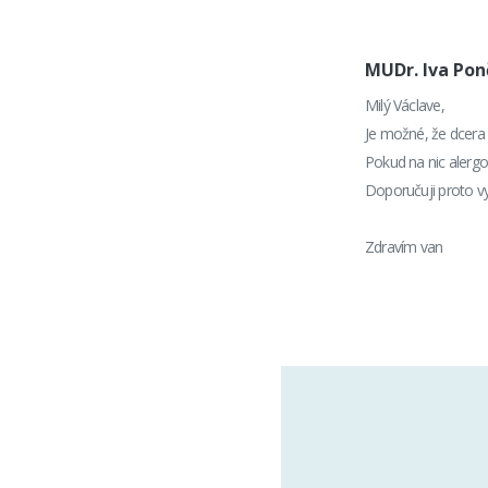
MUDr. Iva Po
Milý Václave,
Je možné, že dcera 
Pokud na nic alergol
Doporučuji proto v
Zdravím van