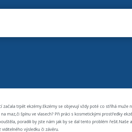
icí začala trpět ekzémy.Ekzémy se objevují vždy poté co stříhá muže 
á na maz,či špínu ve vlasech? Při práci s kosmetickými prostředky ek
ouštěla, poradili by jste nám jak by se dal tento problém řešit.Naše 
 viditelného výsledku či závěru.