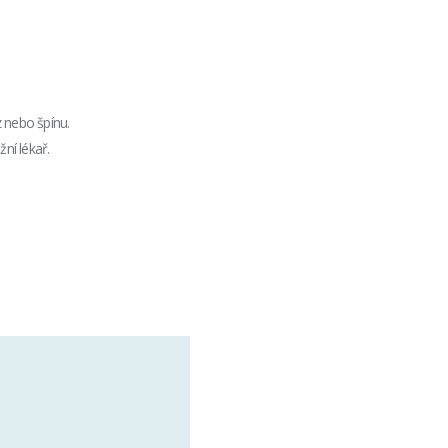
 nebo špínu.
žní lékař.