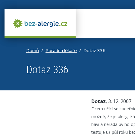
Domů
Poradna lékaře
Dotaz 336
Dotaz 336
Dotaz
, 3. 12. 2007
Dcera učící se kadeřn
možné, že je alergick
baví a nerada by ho op
testuje už půl roku bez