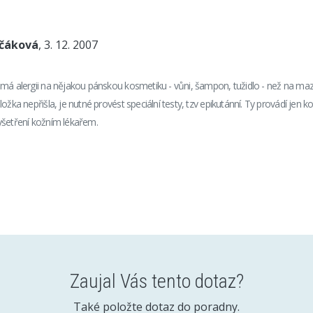
nčáková
, 3. 12. 2007
má alergii na nějakou pánskou kosmetiku - vůni, šampon, tužidlo - než na maz
ožka nepřišla, je nutné provést speciální testy, tzv epikutánní. Ty provádí jen ko
yšetření kožním lékařem.
Zaujal Vás tento dotaz?
Také položte dotaz do poradny.