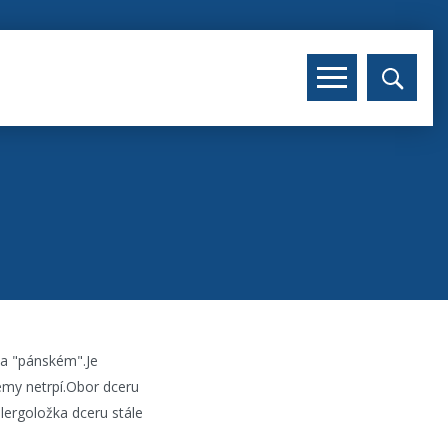
na "pánském".Je
zémy netrpí.Obor dceru
alergoložka dceru stále