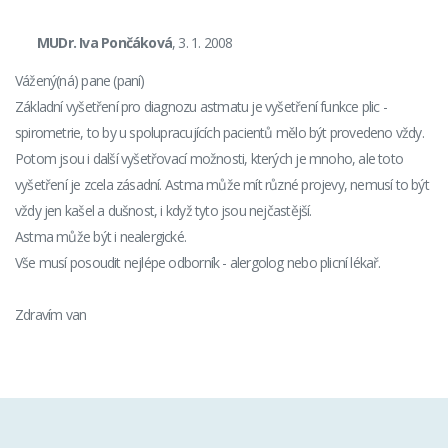
MUDr. Iva Pončáková
, 3. 1. 2008
Vážený(ná) pane (paní)
Základní vyšetření pro diagnozu astmatu je vyšetření funkce plic -
spirometrie, to by u spolupracujících pacientů mělo být provedeno vždy.
Potom jsou i další vyšetřovací možnosti, kterých je mnoho, ale toto
vyšetření je zcela zásadní. Astma může mít různé projevy, nemusí to být
vždy jen kašel a dušnost, i když tyto jsou nejčastější.
Astma může být i nealergické.
Vše musí posoudit nejlépe odborník - alergolog nebo plicní lékař.
Zdravím van