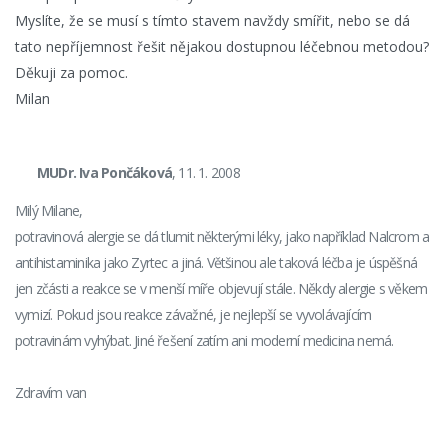
Myslíte, že se musí s tímto stavem navždy smířit, nebo se dá
tato nepříjemnost řešit nějakou dostupnou léčebnou metodou?
Děkuji za pomoc.
Milan
MUDr. Iva Pončáková
, 11. 1. 2008
Milý Milane,
potravinová alergie se dá tlumit některými léky, jako například Nalcrom a
antihistaminika jako Zyrtec a jiná. Většinou ale taková léčba je úspěšná
jen zčásti a reakce se v menší míře objevují stále. Někdy alergie s věkem
vymizí. Pokud jsou reakce závažné, je nejlepší se vyvolávajícím
potravinám vyhýbat. Jiné řešení zatím ani moderní medicina nemá.
Zdravím van