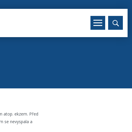
ám atop. ekzem. Před
sem se nevyspala a