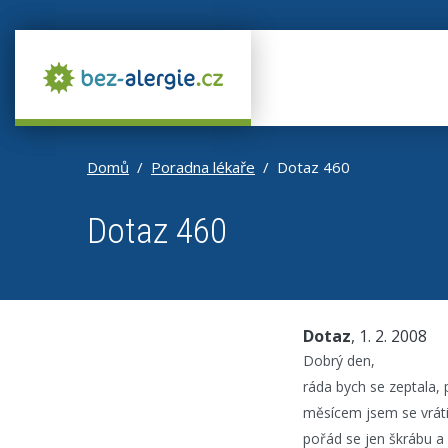
Domů
Poradna lékaře
Dotaz 460
Dotaz 460
Dotaz
, 1. 2. 2008
Dobrý den,
ráda bych se zeptala,
měsícem jsem se vrátil
pořád se jen škrábu a 