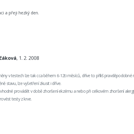
i a přeji hezký den.
nčáková
, 1. 2. 2008
ny v testech lze tak cca během 6-12ti měsíců, dříve to příliš pravděpodobné 
ě stavu, lze vyšetření zkusit i dříve.
í vhodné provádět v době zhoršení ekzému a nebo při celkovém zhoršení alergi
rovést testy z krve.