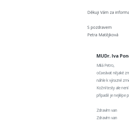
Děkuji Vám za informac
S pozdravem
Petra Matějková
MUDr. Iva Po
Milá Petro,
očaeávat nějaké změ
náhle k výrazné změn
Kožní testy ale nen
případě je nejlépe p
Zdravím van
Zdravím van